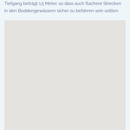
Tiefgang beträgt 1,5 Meter, so dass auch flachere Strecken
in den Boddengewässern sicher zu befahren sein sollten.