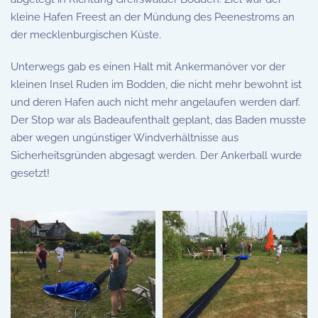
kleine Hafen Freest an der Mündung des Peenestroms an
der mecklenburgischen Küste.
Unterwegs gab es einen Halt mit Ankermanöver vor der
kleinen Insel Ruden im Bodden, die nicht mehr bewohnt ist
und deren Hafen auch nicht mehr angelaufen werden darf.
Der Stop war als Badeaufenthalt geplant, das Baden musste
aber wegen ungünstiger Windverhältnisse aus
Sicherheitsgründen abgesagt werden. Der Ankerball wurde
gesetzt!