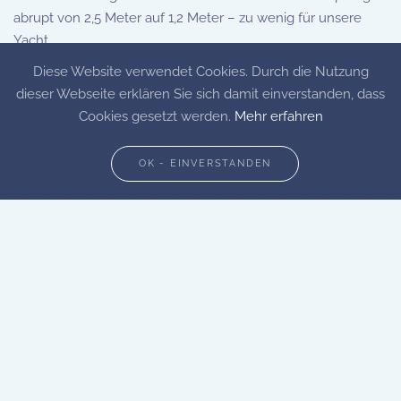
abrupt von 2,5 Meter auf 1,2 Meter – zu wenig für unsere
Yacht.
Diese Website verwendet Cookies. Durch die Nutzung
Durch sofortiges Einlegen des Rückwärtsgangs und
dieser Webseite erklären Sie sich damit einverstanden, dass
Betätigen des Bugstrahlruders konnten wir langsam wieder
Cookies gesetzt werden.
Mehr erfahren
von der Sandbank frei kommen.Auch ein zweiter Versuch,
die Flachstelle zu passieren misslang.
OK - EINVERSTANDEN
Daher gingen wir auf Gegenkurs zurück nach Wolgast. Dort
angekommen hatten wir wieder 2 Stunden Zeit bis zur
nächsten Öffnung der Klappbrücke. Wir legten bis dahin am
Stadtanlieger an der Hafenstrasse an, dem Liegeplatz für die